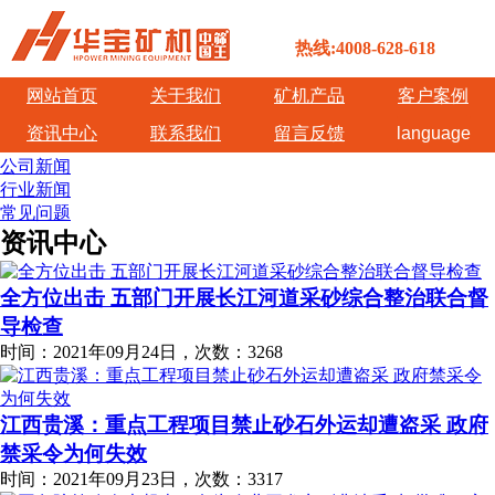
热线:4008-628-618
网站首页
关于我们
矿机产品
客户案例
资讯中心
联系我们
留言反馈
language
公司新闻
行业新闻
常见问题
资讯中心
全方位出击 五部门开展长江河道采砂综合整治联合督
导检查
时间：2021年09月24日，次数：3268
江西贵溪：重点工程项目禁止砂石外运却遭盗采 政府
禁采令为何失效
时间：2021年09月23日，次数：3317